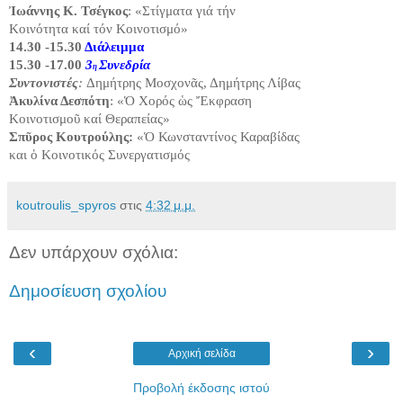
Ἰωάννης Κ. Τσέγκος
: «Στίγματα γιά τήν
Κοινότητα καί τόν Κοινοτισμό»
14.30 -15.30
Διάλειμμα
15.30 -17.00
3
Συνεδρία
η
Συντονιστές
:
Δημήτρης Μοσχονᾶς, Δημήτρης Λίβας
Ἀκυλίνα Δεσπότη
: «Ὁ Χορός ὡς Ἔκφραση
Κοινοτισμοῦ καί Θεραπείας»
Σπῦρος Κουτρούλης:
«Ὁ Κωνσταντίνος Καραβίδας
και ὁ Κοινοτικός Συνεργατισμός
koutroulis_spyros
στις
4:32 μ.μ.
Δεν υπάρχουν σχόλια:
Δημοσίευση σχολίου
‹
›
Αρχική σελίδα
Προβολή έκδοσης ιστού