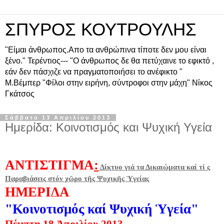
ΣΠΥΡΟΣ ΚΟΥΤΡΟΥΛΗΣ
"Είμαι άνθρωπος.Απο τα ανθρώπινα τίποτε δεν μου είναι
ξένο." Τερέντιος--- "Ο άνθρωπος δε θα πετύχαινε το εφικτό ,
εάν δεν πάσχιζε να πραγματοποιήσει το ανέφικτο "
Μ.Βέμπερ "Φίλοι στην ειρήνη, σύντροφοι στην μάχη" Νίκος
Γκάτσος
Σάββατο 13 Απριλίου 2013
Ημερίδα: Κοινοτισμός και Ψυχική Υγεία
ΑΝΤΙΣΤΙΓΜΑ
:
Δίκτυο γιά τα Δικαιώματα καί τί ς
Παραβιάσεις στόν χῶρο τῆς Ψυχικῆς Ὑγείας
ΗΜΕΡΙΔΑ
"Κοινοτισμός καί Ψυχική Ὑγεία"
Πέμπτη 18 Ἀπριλίου 2013