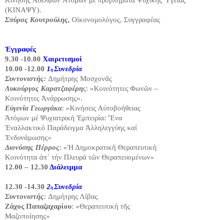
(ΚΙΝΑΨΥ).
Σπύρος Κουτρούλης
,
Οἰκονομολόγος, Συγγραφέας
Ἐγγραφές
9.30 -10.00
Xαιρετισμοί
10.00 -12.00
1
Συνεδρία
η
Συντονιστής:
Δημήτρης Μοσχονᾶς
Λυκούργος Καρατζαφέρη
ς: «Κοινότητες Φωνῶν –
Κοινότητες Ἀνάρρωσης».
Εὐγενία Γεωργάκα
: «Κινήσεις Αὐτοβοήθειας
Ἀτόμων μέ Ψυχιατρική Ἐμπειρία: Ἕνα
Ἐναλλακτικό Παράδειγμα Ἀλληλεγγύης καί
Ἐνδυνάμωσης»
Διονύσης Πέρρος
: «Ἡ Δημοκρατική Θεραπευτική
Κοινότητα ἀπ᾿ τήν Πλευρά τῶν Θεραπευομένων»
12.00 – 12.30
Διάλειμμα
12.30 -14.30
2
Συνεδρία
η
Συντονιστής
:
Δημήτρης Λίβας
Ζάχος Παπαζαχαρίου
: «Θεραπευτική τῆς
Μαζοποίησης»