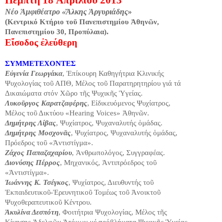
Νέο Ἀμφιθέατρο «Ἄλκης Ἀργυριάδης
»
(
Κεντρικό Κτήριο τοῦ Πανεπιστημίου Ἀθηνῶν,
.
Πανεπιστημίου 30, Προπύλαια)
Εἴσοδος ἐλεύθερη
ΣΥΜΜΕΤΕΧΟΝΤΕΣ
Εὐγενία Γεωργάκα
, Ἐπίκουρη Καθηγήτρια Κλινικής
Ψυχολογίας τοῦ ΑΠΘ, Μέλος τοῦ Παρατηρητηρίου γιά τά
Δικαιώματα στόν Χῶρο τῆς Ψυχικῆς Ὑγείας.
Λυκοῦργος Καρατζαφέρης
, Εἰδικευόμενος Ψυχίατρος,
Μέλος τοῦ Δικτύου «Hearing Voices» Ἀθηνῶν.
Δημήτρης Λίβας
, Ψυχίατρος, Ψυχαναλυτής ὁμάδας.
Δημήτρης Μοσχονᾶς
, Ψυχίατρος, Ψυχαναλυτής ὁμάδας,
Πρόεδρος τοῦ «Ἀντιστίγμα».
Ζάχος Παπαζαχαρίου
, Ἀνθρωπολόγος, Συγγραφέας.
Διονύσης Πέρρος
, Μηχανικός, Ἀντιπρόεδρος τοῦ
«Ἀντιστίγμα».
Ἰωάννης Κ. Τσέγκος
, Ψυχίατρος, Διευθυντής τοῦ
Ἐκπαιδευτικοῦ-Ἐρευνητικοῦ Τομέως τοῦ Ἀνοικτοῦ
Ψυχοθεραπευτικοῦ Κέντρου.
Ἀκυλίνα Δεσπότη
, Φοιτήτρια Ψυχολογίας, Μέλος τῆς
Κίνησης Ἀδελφῶν Ἀτόμων μέ πρόβλήματα Ψυχικῆς Ὑγείας